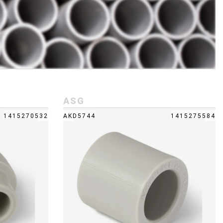
ASG
1415270532
AKD5744
1415275584