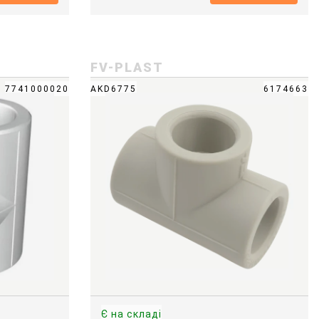
FV-PLAST
7741000020
AKD6775
6174663
Є на складі