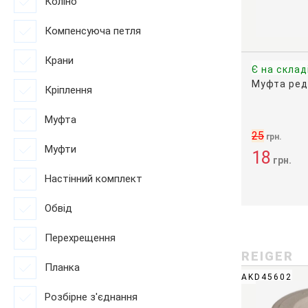
Коліно
Компенсуюча петля
Крани
Є на склад
Муфта ред
Кріплення
Муфта
25
грн.
Муфти
18
грн.
Настінний комплект
Обвід
Перехрещення
REIGER
Планка
AKD45602
Розбірне з'єднання