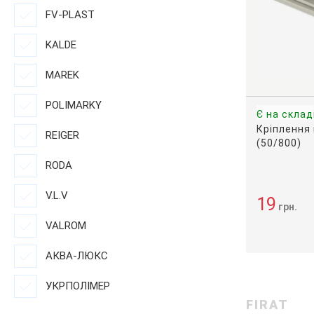
FV-PLAST
KALDE
MAREK
POLIMARKY
Є на склад
Кріплення 
REIGER
(50/800)
RODA
V.L.V
19
грн.
VALROM
АКВА-ЛЮКС
УКРПОЛІМЕР
FIRAT