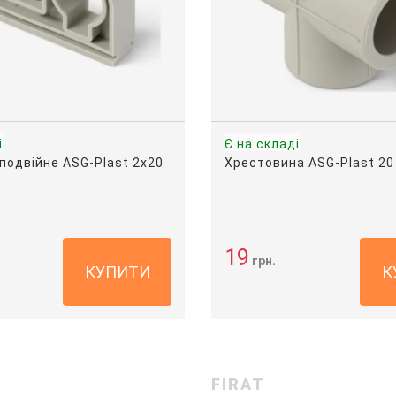
і
Є на складі
подвійне ASG-Plast 2х20
Хрестовина ASG-Plast 20
19
грн.
КУПИТИ
К
FIRAT