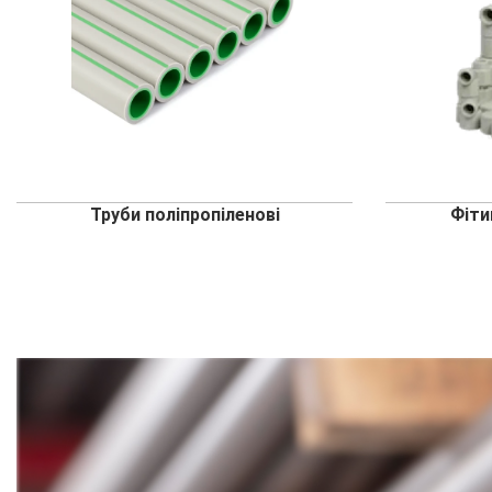
Труби поліпропіленові
Фіти