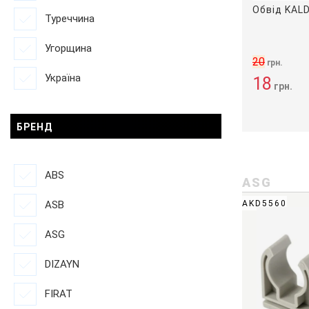
Обвід KAL
Туреччина
Угорщина
20
грн.
Україна
18
грн.
БРЕНД
ABS
ASG
ASB
AKD5560
ASG
DIZAYN
FIRAT