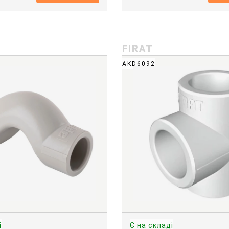
FIRAT
AKD6092
і
Є на складі