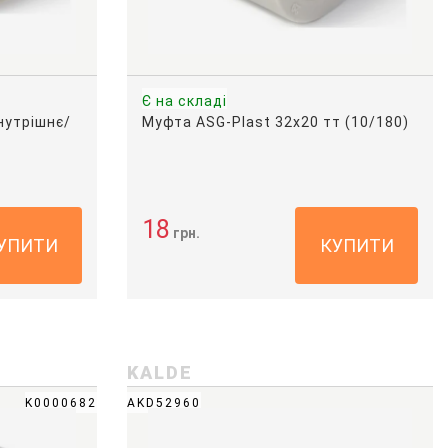
Є на складі
нутрішнє/
Муфта ASG-Plast 32х20 тт (10/180)
18
грн.
УПИТИ
КУПИТИ
KALDE
K0000682
AKD52960