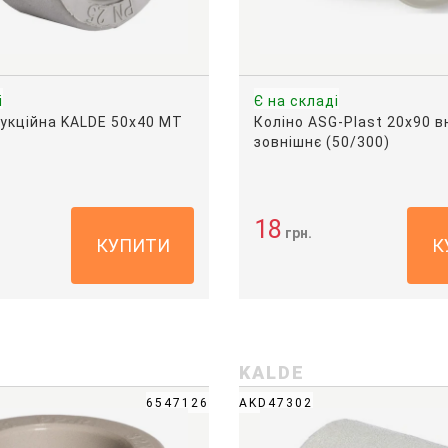
і
Є на складі
укційна KALDE 50х40 МТ
Коліно ASG-Plast 20х90 в
зовнішнє (50/300)
18
грн.
КУПИТИ
К
KALDE
6547126
AKD47302