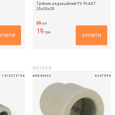
Трійник редукційний FV-PLAST
25х20х20
25
грн.
19
грн.
УПИТИ
КУПИТИ
REIGER
1415273154
AKD45662
6547094