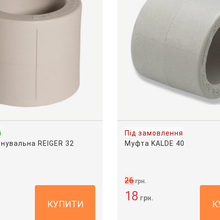
і
Під замовлення
днувальна REIGER 32
Муфта KALDE 40
26
грн.
18
грн.
КУПИТИ
К