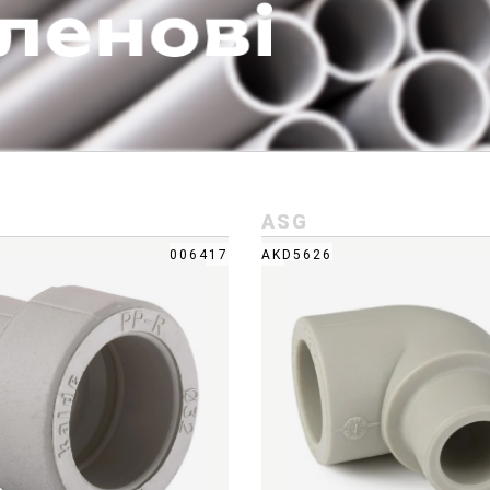
ASG
006417
AKD5626