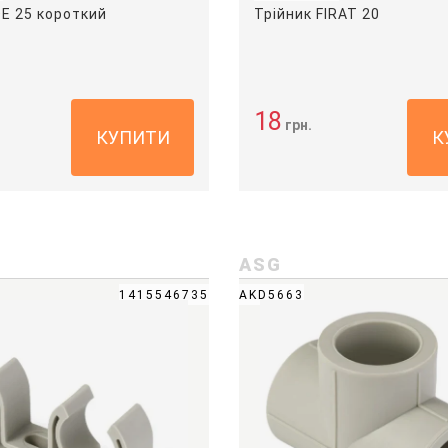
DE 25 короткий
Трійник FIRAT 20
18
грн.
КУПИТИ
К
ASG
1415546735
AKD5663