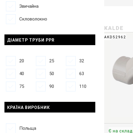
Звичайна
Скловолокно
KALDE
AKD52962
ДІАМЕТР ТРУБИ PPR
20
25
32
40
50
63
75
90
110
КРАЇНА ВИРОБНИК
Польща
Є на склад