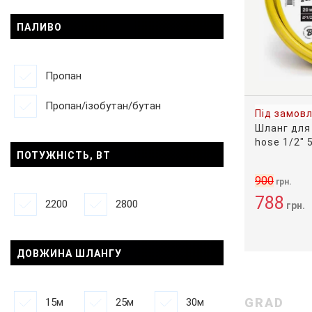
ПАЛИВО
Пропан
Пропан/ізобутан/бутан
Під замов
Шланг для
hose 1/2" 
ПОТУЖНІСТЬ, ВТ
900
грн.
788
2200
2800
грн.
ДОВЖИНА ШЛАНГУ
GRAD
15м
25м
30м