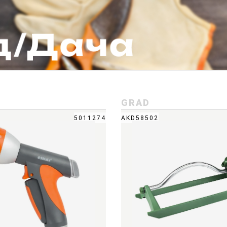
GRAD
5011274
AKD58502