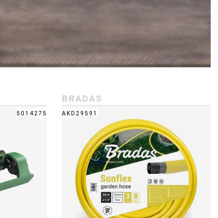
BRADAS
5014275
AKD29591