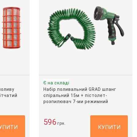
Є на складі
поливу
Набір поливальний GRAD шланг
сітчатий
спіральний 15м + пістолет-
розпилювач 7-ми режимний
596
грн.
УПИТИ
КУПИТИ