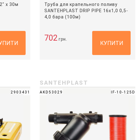
2" х 30м
Труба для крапельного поливу
SANTEHPLAST DRIP PIPE 16х1,0 0,5-
4,0 бара (100м)
702
грн.
УПИТИ
КУПИТИ
SANTEHPLAST
2903431
AKD53029
IF-10-125D