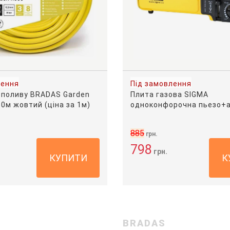
лення
Під замовлення
 поливу BRADAS Garden
Плита газова SIGMA
50м жовтий (ціна за 1м)
одноконфорочна пьезо+
885
грн.
798
грн.
КУПИТИ
К
BRADAS