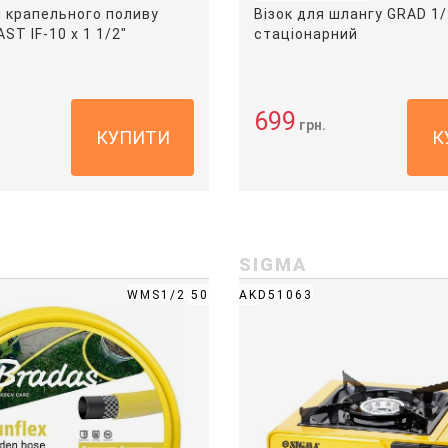
я крапельного поливу
Візок для шлангу GRAD 1/
T IF-10 х 1 1/2"
стаціонарний
699
грн.
КУПИТИ
К
SIGMA
WMS1/2 50
AKD51063