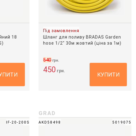
Під замовлення
йний 18
Шланг для поливу BRADAS Garden
S)
hose 1/2" 30м жовтий (ціна за 1м)
540
грн.
450
грн.
УПИТИ
КУПИТИ
GRAD
IF-20-200S
AKD58498
5019075