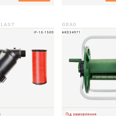
PLAST
GRAD
IF-10-150D
AKD34971
і
Під замовлення