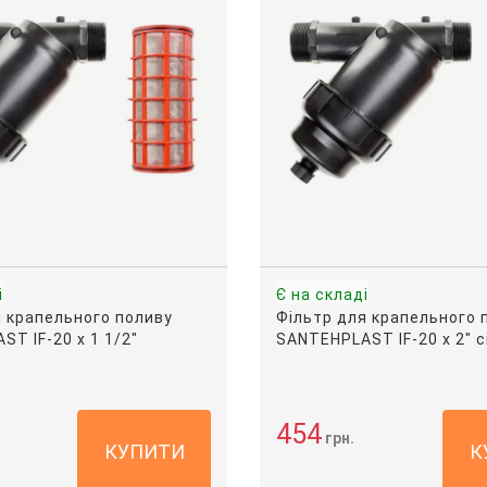
і
Є на складі
я крапельного поливу
Фільтр для крапельного 
T IF-20 х 1 1/2"
SANTEHPLAST IF-20 х 2" 
454
грн.
КУПИТИ
К