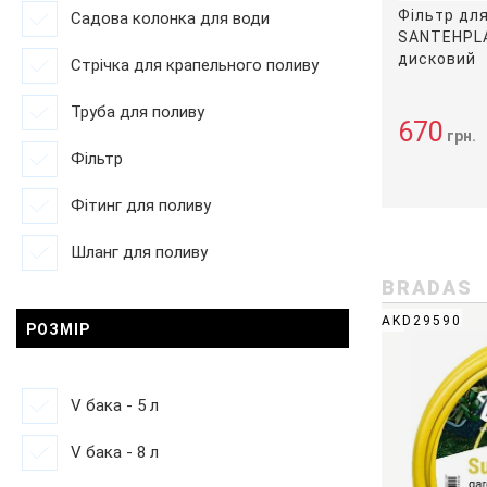
Фільтр дл
Садова колонка для води
SANTEHPLAS
дисковий
Стрічка для крапельного поливу
Труба для поливу
670
грн.
Фільтр
Фітинг для поливу
Шланг для поливу
BRADAS
AKD29590
РОЗМІР
V бака - 5 л
V бака - 8 л