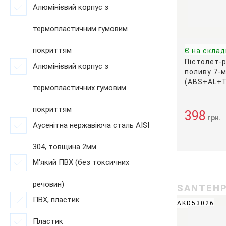
Алюмінієвий корпус з
термопластичним гумовим
покриттям
Є на склад
Пістолет-
Алюмінієвий корпус з
поливу 7-
(ABS+AL+
термопластичних гумовим
покриттям
398
грн.
Аусенітна нержавіюча сталь AISI
304, товщина 2мм
М'який ПВХ (без токсичних
речовин)
SANTEH
ПВХ, пластик
AKD53026
Пластик