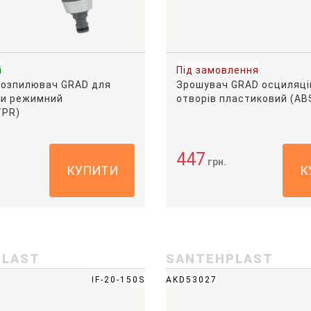
і
Під замовлення
розпилювач GRAD для
Зрошувач GRAD осциляці
ми режимний
отворів пластиковий (AB
TPR)
447
грн.
КУПИТИ
К
PLAST
SANTEHPLAST
IF-20-150S
AKD53027