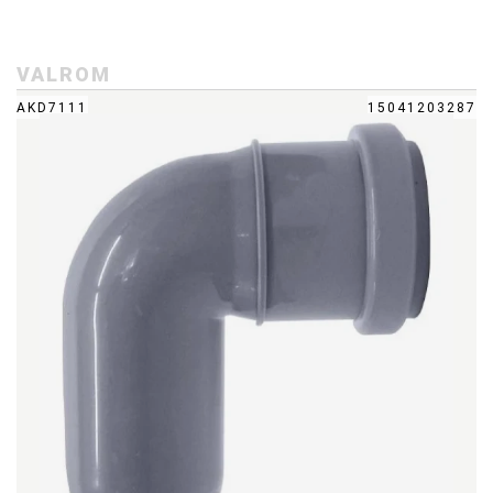
VALROM
AKD7111
15041203287