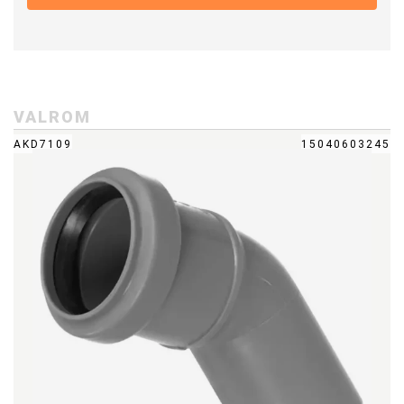
VALROM
AKD7109
15040603245