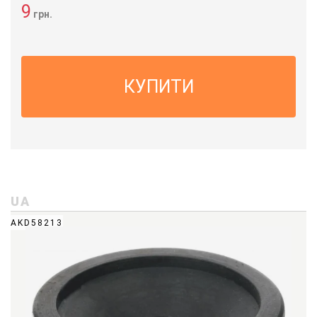
9
грн.
КУПИТИ
UA
AKD58213