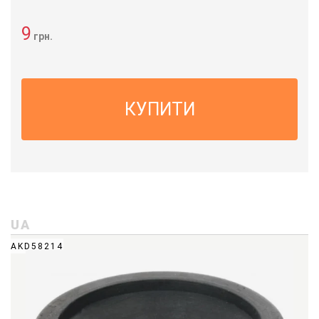
9
грн.
КУПИТИ
UA
AKD58214