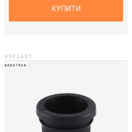
КУПИТИ
VSPLAST
AKD57904