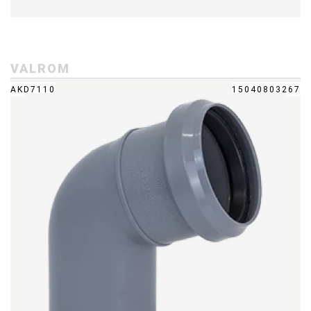
VALROM
AKD7110
15040803267