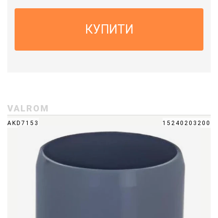
КУПИТИ
VALROM
AKD7153
15240203200