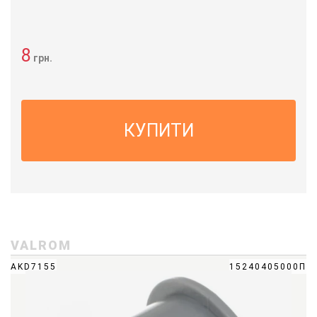
8
грн.
КУПИТИ
VALROM
AKD7155
15240405000П