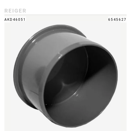
REIGER
AKD46051
6545627