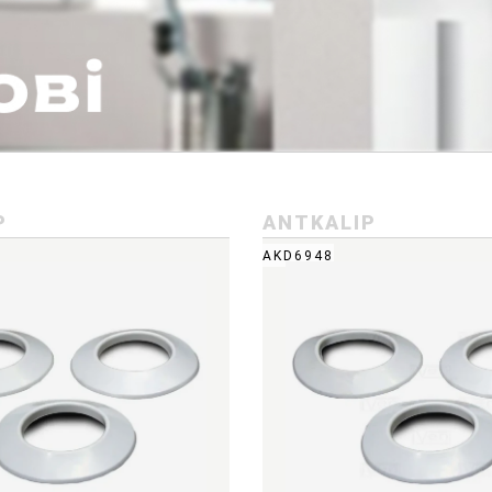
P
ANTKALIP
AKD6948