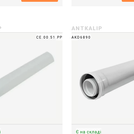
P
ANTKALIP
CE.00.51.PP
AKD6890
і
Є на складі