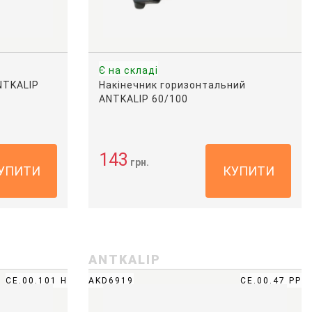
Є на складі
NTKALIP
Накінечник горизонтальний
ANTKALIP 60/100
143
грн.
УПИТИ
КУПИТИ
ANTKALIP
CE.00.101 H
AKD6919
CE.00.47 PP