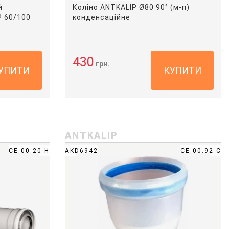
й
Коліно ANTKALIP Ø80 90° (м-п)
P 60/100
конденсаційне
430
грн.
УПИТИ
КУПИТИ
ANTKALIP
CE.00.20 H
AKD6942
CE.00.92 C