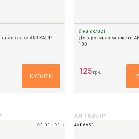
і
Є на складі
на манжета ANTKALIP
Декоративна манжета A
100
125
грн.
КУПИТИ
К
P
ANTKALIP
CE.00.100 H
AKD6958