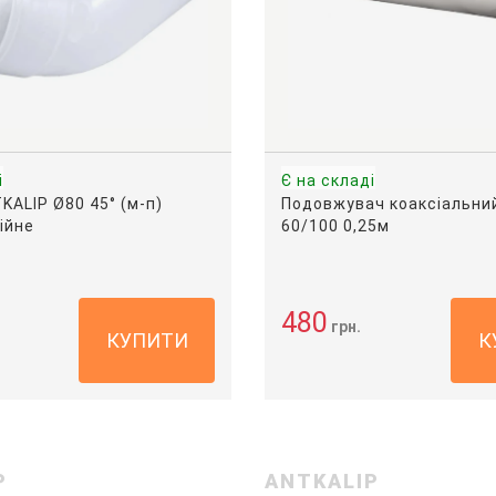
і
Є на складі
KALIP Ø80 45° (м-п)
Подовжувач коаксіальни
ійне
60/100 0,25м
480
грн.
КУПИТИ
К
P
ANTKALIP