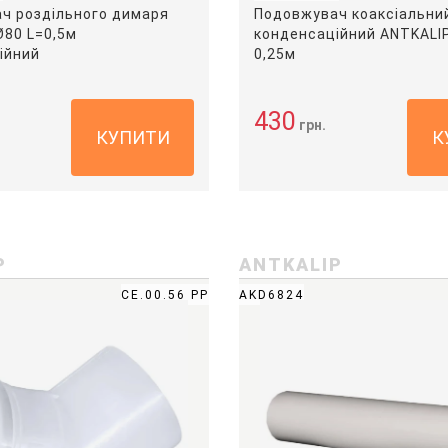
ч роздільного димаря
Подовжувач коаксіальни
Ø80 L=0,5м
конденсаційний ANTKALI
ійний
0,25м
430
грн.
КУПИТИ
К
P
ANTKALIP
CE.00.56 PP
AKD6824