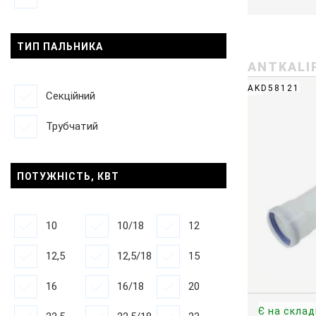
ТИП ПАЛЬНИКА
ANTKALI
AKD58121
Секційний
Трубчатий
ПОТУЖНІСТЬ, КВТ
10
10/18
12
12,5
12,5/18
15
16
16/18
20
Є на склад