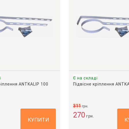
і
Є на складі
ріплення ANTKALIP 100
Підвісне кріплення ANTKA
311
грн.
270
грн.
КУПИТИ
К