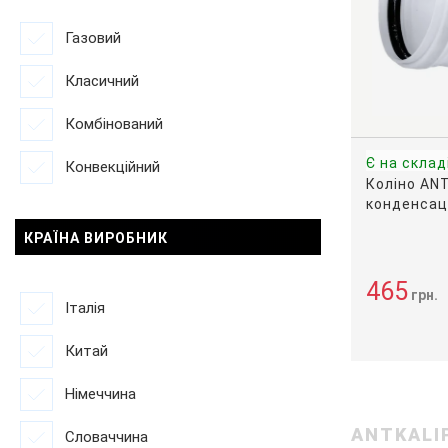
Газовий
Класичний
Комбiнований
Є на склад
Конвекцiйний
Коліно ANT
конденсац
КРАЇНА ВИРОБНИК
465
грн.
Італія
Китай
Німеччина
ANTKALI
Словаччина