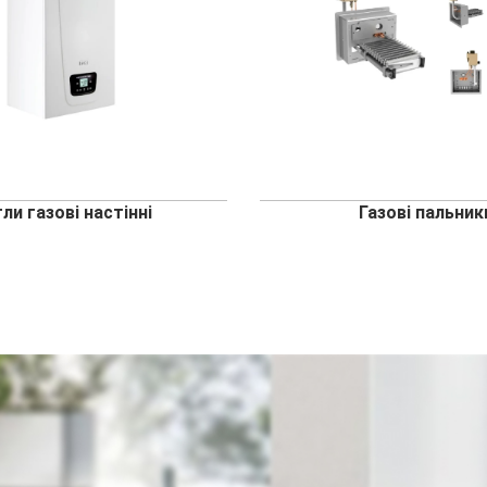
ли газові настінні
Газові пальник