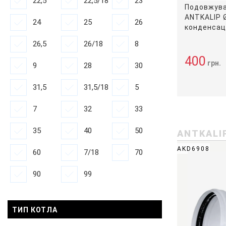
22,5
22,5/18
23
Подовжува
ANTKALIP 
24
25
26
конденсац
26,5
26/18
8
400
грн.
9
28
30
31,5
31,5/18
5
7
32
33
35
40
50
ANTKALI
AKD6908
60
7/18
70
90
99
ТИП КОТЛА