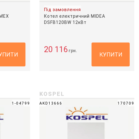
Під замовлення
RMEX
Котел електричний MIDEA
DSFB120BW 12кВт
20 116
грн.
УПИТИ
КУПИТИ
KOSPEL
1-04799
AKD13666
170709