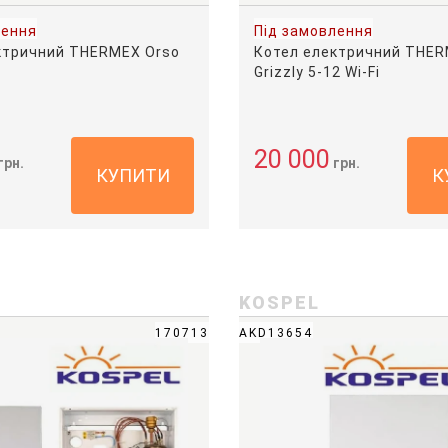
лення
Під замовлення
ктричний THERMEX Orso
Котел електричний THE
Grizzly 5-12 Wi-Fi
20 000
грн.
грн.
КУПИТИ
К
KOSPEL
170713
AKD13654