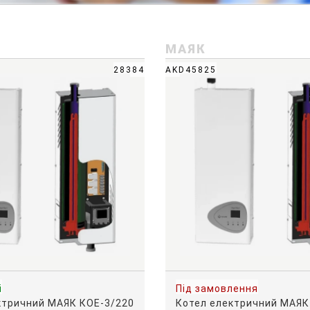
МАЯК
28384
AKD45825
і
Під замовлення
ктричний МАЯК КОЕ-3/220
Котел електричний МАЯК