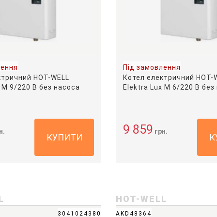
лення
Під замовлення
ктричний HOT-WELL
Котел електричний HOT-
x M 9/220 В без насоса
Elektra Lux M 6/220 В без
9 859
н.
грн.
КУПИТИ
К
L
HOT-WELL
3041024380
AKD48364