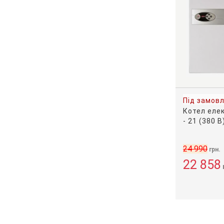
Під замов
Котел еле
- 21 (380 В
24 990
грн.
22 858