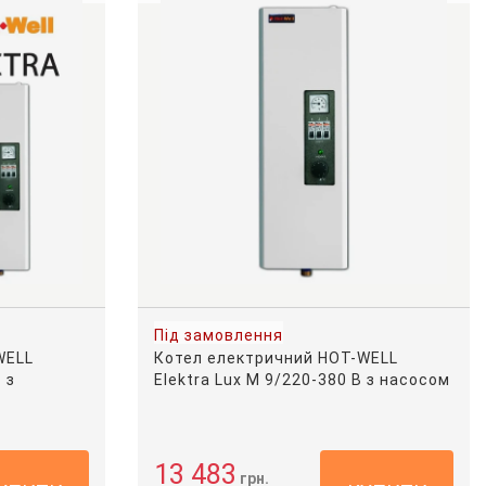
Під замовлення
WELL
Котел електричний HOT-WELL
 з
Elektra Lux M 9/220-380 В з насосом
13 483
грн.