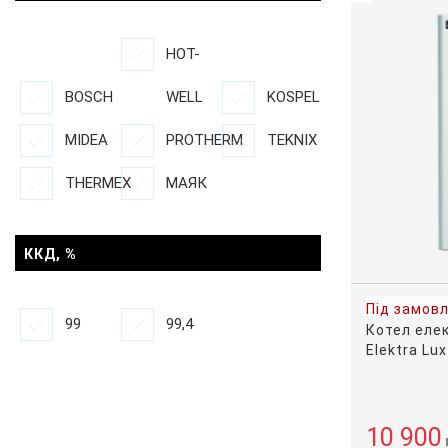
HOT-
BOSCH
WELL
KOSPEL
MIDEA
PROTHERM
TEKNIX
THERMEX
МАЯК
ККД, %
Під замов
99
99,4
Котел еле
Elektra Lu
10 900