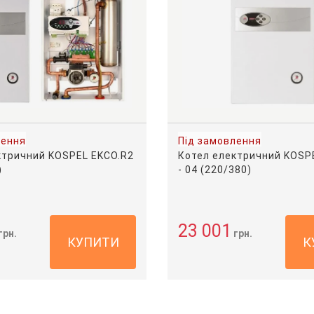
лення
Під замовлення
ктричний KOSPEL EKCO.R2
Котел електричний KOSP
)
- 04 (220/380)
23 001
грн.
грн.
КУПИТИ
К