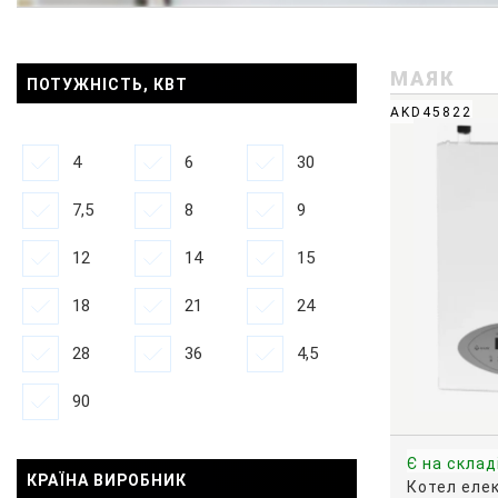
МАЯК
ПОТУЖНІСТЬ, КВТ
AKD45822
4
6
30
7,5
8
9
12
14
15
18
21
24
28
36
4,5
90
Є на склад
КРАЇНА ВИРОБНИК
Котел еле