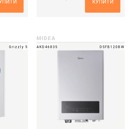
УПИТИ
КУПИТИ
MIDEA
Grizzly 5
AKD46835
DSFB120BW