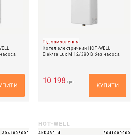
Під замовлення
WELL
Котел електричний HOT-WELL
 насоса
Elektra Lux M 12/380 В без насоса
10 198
грн.
УПИТИ
КУПИТИ
HOT-WELL
3041006000
AKD48014
3041009000