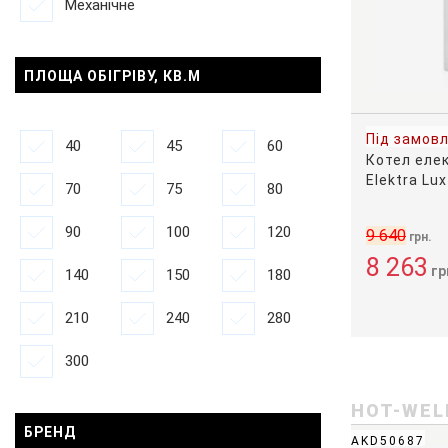
Механічне
ПЛОЩА ОБIГРIВУ, КВ.М
Під замов
40
45
60
Котел еле
Elektra Lu
70
75
80
90
100
120
9 640
грн.
8 263
гр
140
150
180
210
240
280
300
HOT-WEL
БРЕНД
AKD50687