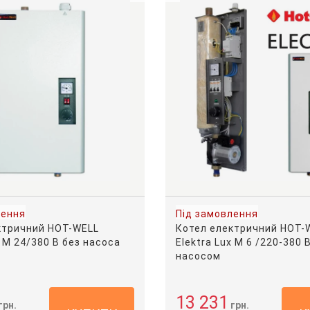
лення
Під замовлення
ктричний HOT-WELL
Котел електричний HOT-
x M 24/380 В без насоса
Elektra Lux M 6 /220-380 В
насосом
13 231
грн.
грн.