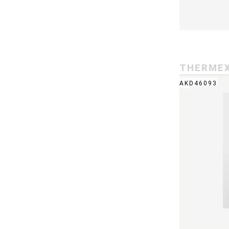
THERME
AKD46093