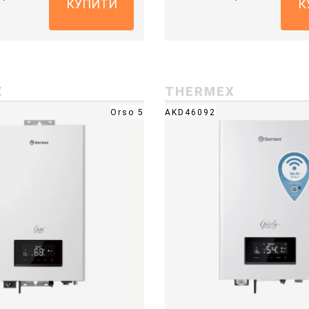
КУПИТИ
К
X
THERMEX
Orso 5
AKD46092