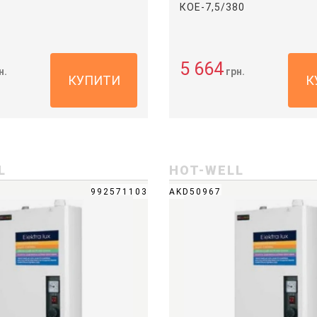
КОЕ-7,5/380
5 664
н.
грн.
КУПИТИ
К
L
HOT-WELL
992571103
AKD50967