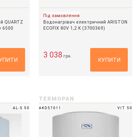
Під замовлення
ий QUARTZ
Водонагрівач електричний ARISTON
y 6500
ECOFIX 80V 1,2 K (3700369)
3 038
грн.
УПИТИ
КУПИТИ
TERMOPAN
AL-S 50
AKD57011
VIT 50