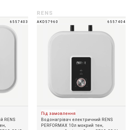
RENS
6557403
AKD57960
6557404
Під замовлення
ий RENS
Водонагрівач електричний RENS
ен,
PERFORMAX 10л мокрий тен,