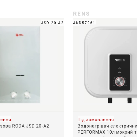
RENS
JSD 20-A2
AKD57961
лення
Під замовлення
азова RODA JSD 20-A2
Водонагрівач електричн
PERFORMAX 10л мокрий т