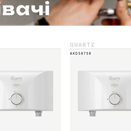
QUARTZ
AKD58758