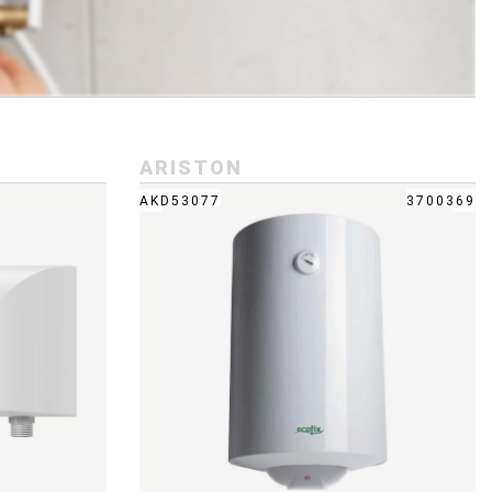
ARISTON
AKD53077
3700369