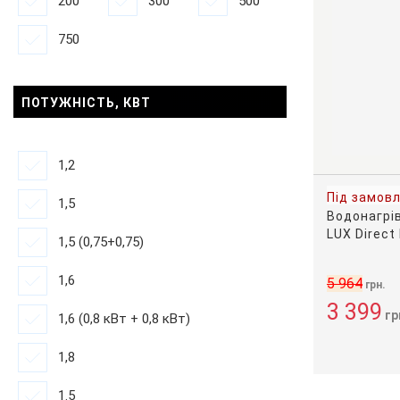
200
300
500
750
ПОТУЖНІСТЬ, КВТ
1,2
Під замов
1,5
Водонагрі
LUX Direct
1,5 (0,75+0,75)
1,6
5 964
грн.
3 399
гр
1,6 (0,8 кВт + 0,8 кВт)
1,8
1.5