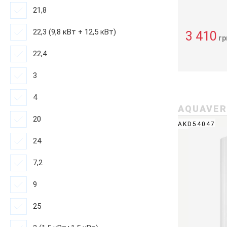
21,8
22,3 (9,8 кВт + 12,5 кВт)
3 410
гр
22,4
3
4
AQUAVE
20
AKD54047
24
7,2
9
25