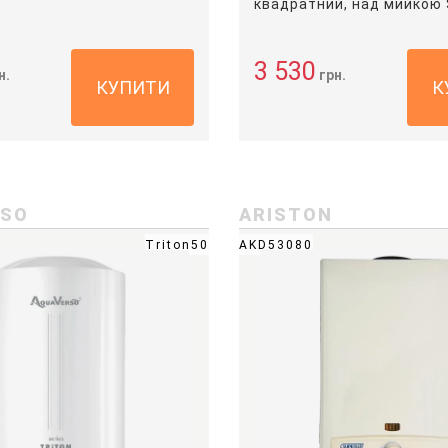
квадратний, над мийкою
3 530
н.
грн.
КУПИТИ
К
RSO
ARISTON
Triton50
AKD53080