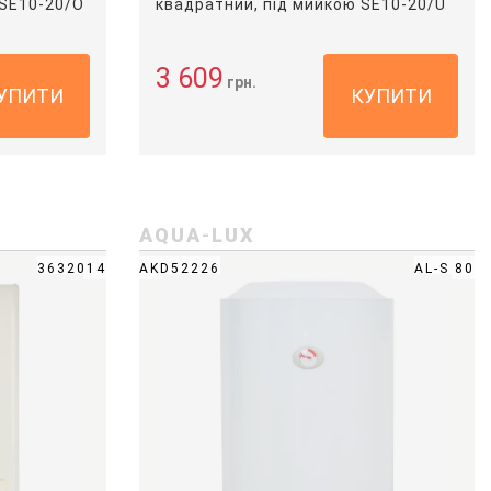
 SE10-20/O
квадратний, під мийкою SE10-20/U
3 609
грн.
УПИТИ
КУПИТИ
AQUA-LUX
3632014
AKD52226
AL-S 80