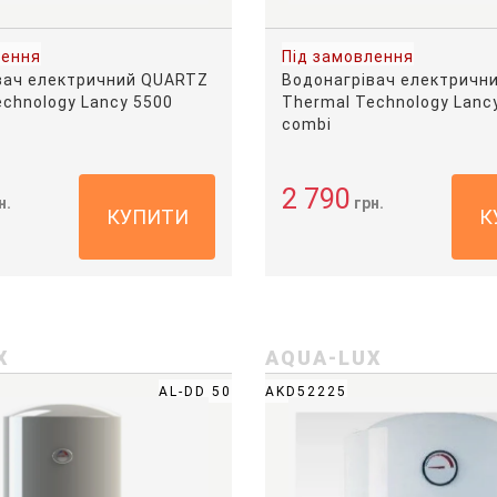
лення
Під замовлення
вач електричний QUARTZ
Водонагрівач електричн
echnology Lancy 5500
Thermal Technology Lanc
combi
2 790
н.
грн.
КУПИТИ
К
X
AQUA-LUX
AL-DD 50
AKD52225