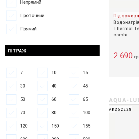
Непрямий
Проточний
Під замов
Водонагрі
Прямий
Thermal T
combi
ЛІТРАЖ
2 690
гр
7
10
15
30
40
45
50
60
65
AQUA-LU
AKD52228
70
80
100
120
150
155