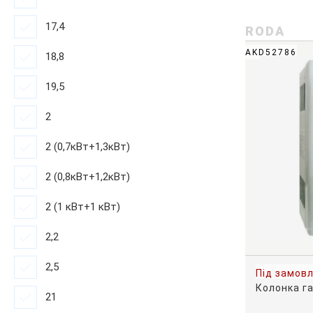
17,4
RODA
AKD52786
18,8
19,5
2
2 (0,7кВт+1,3кВт)
2 (0,8кВт+1,2кВт)
2 (1 кВт+1 кВт)
2,2
2,5
Під замов
Колонка г
21