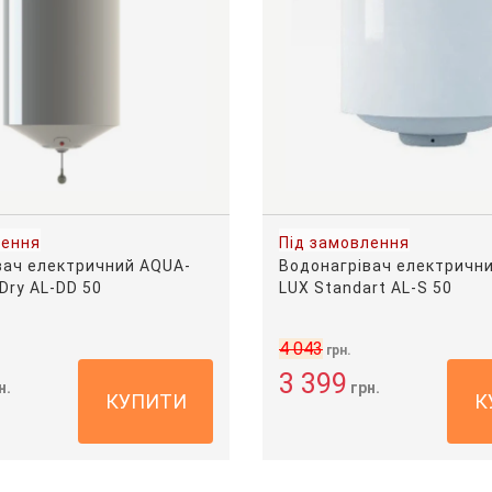
лення
Під замовлення
вач електричний AQUA-
Водонагрівач електричн
 Dry AL-DD 50
LUX Standart AL-S 50
4 043
грн.
3 399
н.
грн.
КУПИТИ
К