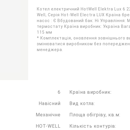
Котел електричний HotWell Elektra Lux 6 
Well, Серія Hot-Well Electra LUX Країна б
насос : Є Вбудований бак: Ні Управління
термостату Країна виробник: Україна Вага
115 мм
* Комплектація, оновлення зовнішнього в
змінюватися виробником без попередженн
менеджера.
6
Країна виробник:
Навісний
Вид котла:
Механічне
Площа обiгрiву, кв.м:
HOT-WELL
Кількість контурів: