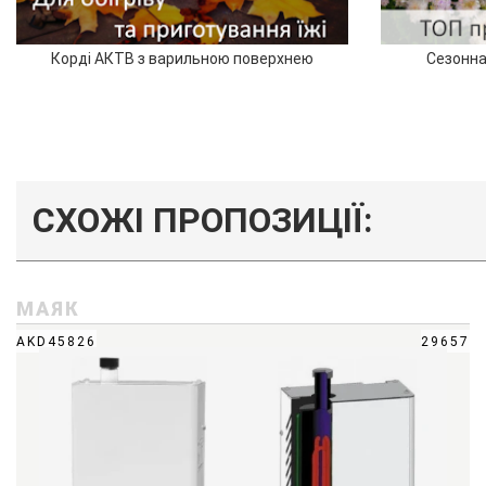
Корді АКТВ з варильною поверхнею
Сезонна
СХОЖІ ПРОПОЗИЦІЇ:
МАЯК
AKD45826
29657