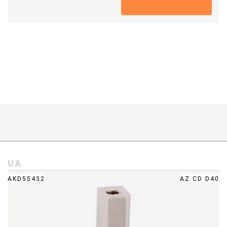
UA
AKD55432
AZ CD D40