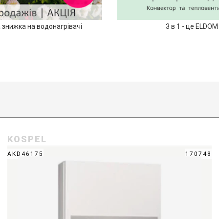
 знижка на водонагрівачі
3 в 1 - це ELDOM
KOSPEL
AKD46175
170748