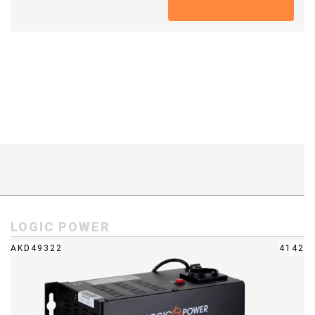
LOGIC POWER
AKD49322
4142