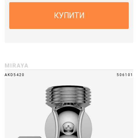
КУПИТИ
MIRAYA
AKD5420
506101