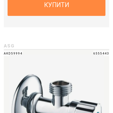
КУПИТИ
ASG
AKD59994
6555443