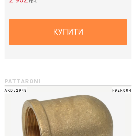
грн.
КУПИТИ
PATTARONI
AKD52948
F92R004