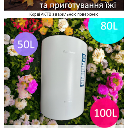
Корді АКТВ з варильною поверхнею