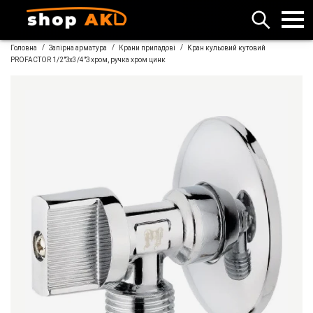
/
/
/
Головна
Запірна арматура
Крани приладові
Кран кульовий кутовий
PROFACTOR 1/2"Зx3/4"З хром, ручка хром цинк