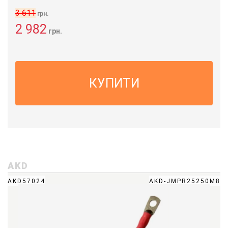
3 611
грн.
2 982
грн.
КУПИТИ
AKD
AKD57024
AKD-JMPR25250M8