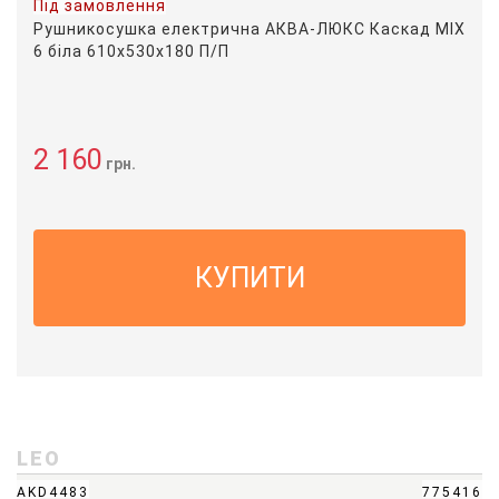
Під замовлення
Рушникосушка електрична АКВА-ЛЮКС Каскад MIX
6 біла 610х530х180 П/П
2 160
грн.
КУПИТИ
LEO
AKD4483
775416