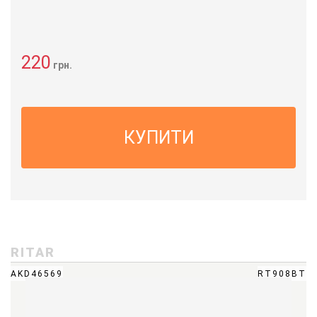
220
грн.
КУПИТИ
RITAR
AKD46569
RT908BT