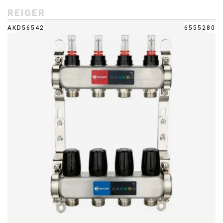
REIGER
AKD56542
6555280