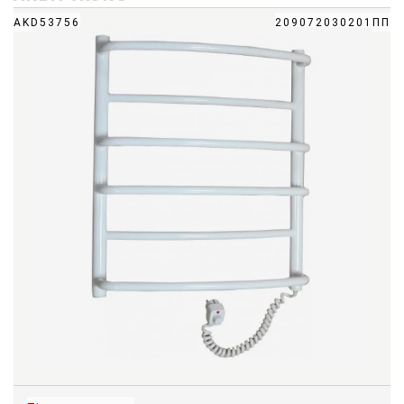
AKD53756
209072030201ПП