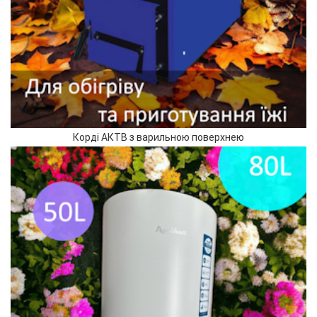
Корді АКТВ з варильною поверхнею