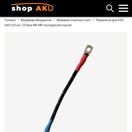
/
/
/
Головна
Мережеве обладнання
Мережеві комплектуючі
Перемичка для АКБ
AKD d25кв L250мм M8/M8 послідовний чорний