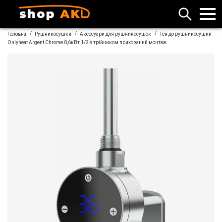
/
/
/
Головна
Рушникосушки
Аксесуари для рушникосушок
Тен до рушникосушки
Onlyheat Argent Chrome 0,6кВт 1/2 з трійником прихований монтаж