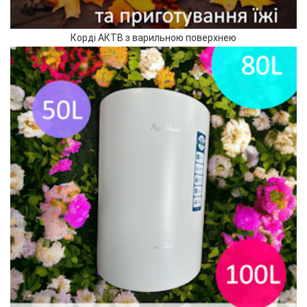
Корді АКТВ з варильною поверхнею