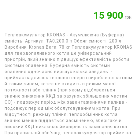
15 900
грн.
Теплоакумулятор KRONAS - Акумулююча (Буферна)
ємність. Артикул: ТА0.200.0 п Обсяг ємності: 200 л
Виробник: Kronas Вага: 78 кг Теплоакумулятор KRONAS
для твердопаливного котла це універсальний
пристрій, який значно підвищує ефективність роботи
системи опалення. Буферна ємність системи
опалення одночасно вирішує кілька завдань: -
приймає надлишок теплової енергії виробленої котлом
й таким чином, котел не входить в режим малої
потужності або тління (при якому відбувається
значне зниження ККД за рахунок збільшення частки
СО) - подовжує період між завантаженнями палива -
подовжує період між обслуговуванням котла. При
відсутності режиму тління, теплообмінник котла
значно менше піддається засміченню, зберігаючи
високий ККД виключає ймовірність закипання котла.
При правильній обв'язці, теплоаккумулятор прийме на