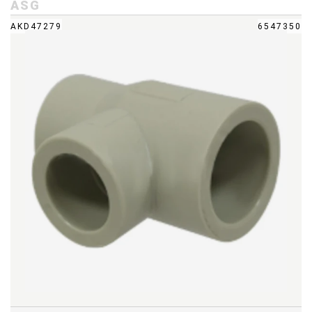
ASG
AKD47279
6547350