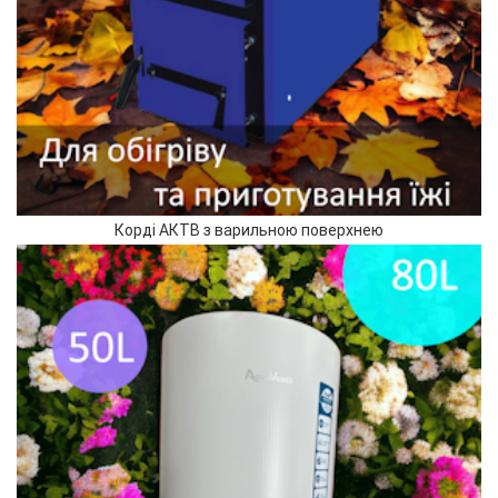
Корді АКТВ з варильною поверхнею