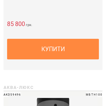
85 800
грн.
КУПИТИ
АКВА-ЛЮКС
AKD59496
МВТН100