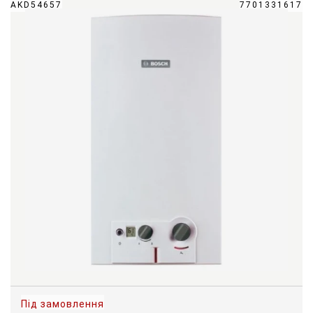
AKD54657
7701331617
Під замовлення