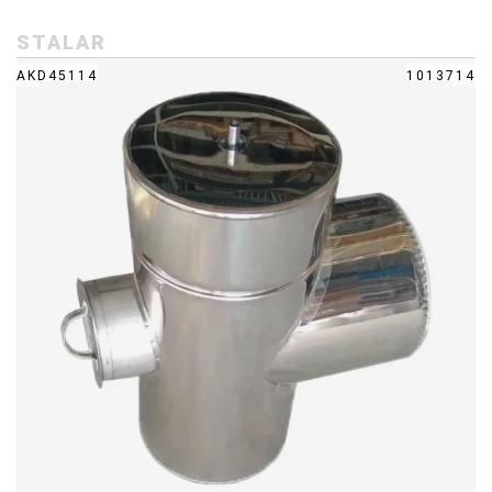
STALAR
AKD45114
1013714