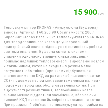
15 900
грн.
Теплоакумулятор KRONAS - Акумулююча (Буферна)
ємність. Артикул: ТА0.200.90 Обсяг ємності: 200 л
Виробник: Kronas Вага: 78 кг Теплоакумулятор KRONAS
для твердопаливного котла це універсальний
пристрій, який значно підвищує ефективність роботи
системи опалення. Буферна ємність системи
опалення одночасно вирішує кілька завдань: -
приймає надлишок теплової енергії виробленої котлом
й таким чином, котел не входить в режим малої
потужності або тління (при якому відбувається
значне зниження ККД за рахунок збільшення частки
СО) - подовжує період між завантаженнями палива -
подовжує період між обслуговуванням котла. При
відсутності режиму тління, теплообмінник котла
значно менше піддається засміченню, зберігаючи
високий ККД виключає ймовірність закипання котла.
При правильній обв'язці, теплоаккумулятор прийме на