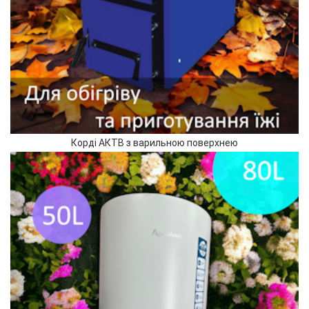
Корді АКТВ з варильною поверхнею