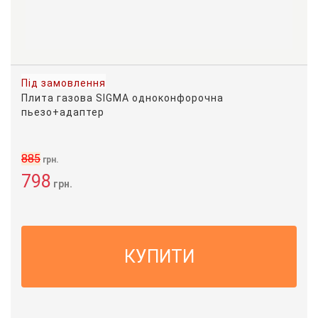
Під замовлення
Плита газова SIGMA одноконфорочна
пьезо+адаптер
885
грн.
798
грн.
КУПИТИ