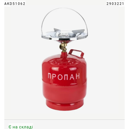
AKD51062
2903221
Є на складі