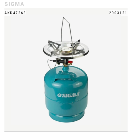
SIGMA
AKD47268
2903121