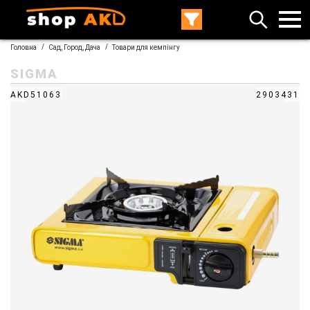
/
/
Головна
Сад, Город, Дача
Товари для кемпінгу
SIGMA
AKD51063
2903431