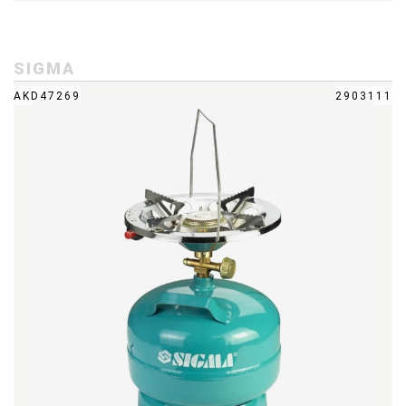
SIGMA
AKD47269
2903111