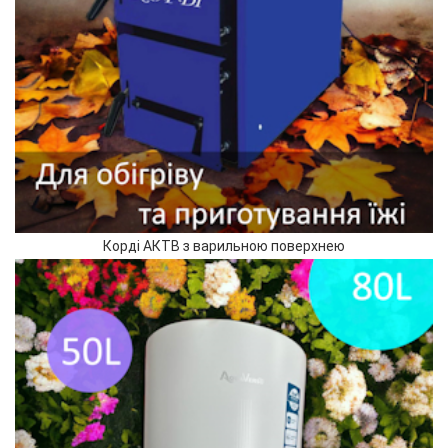
Корді АКТВ з варильною поверхнею