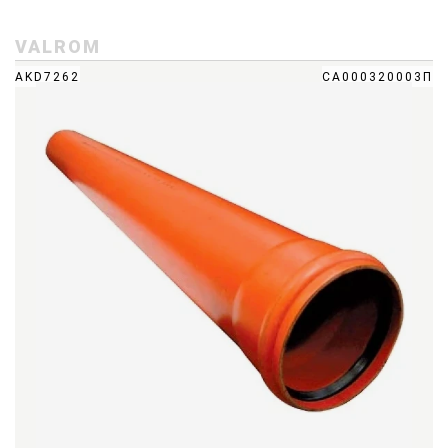
VALROM
AKD7262
CA000320003П