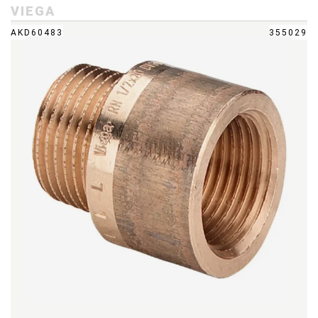
VIEGA
AKD60483
355029