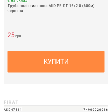
Є на складі
Труба поліетиленова AKD PE-RT 16х2.0 (600м)
червона
25
грн.
КУПИТИ
FIRAT
AKD47811
74900020016