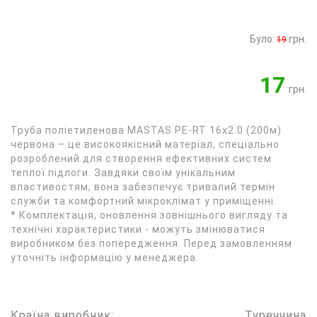
Було:
грн.
19
17
грн.
Труба поліетиленова MASTAS PE-RT 16x2.0 (200м)
червона – це високоякісний матеріал, спеціально
розроблений для створення ефективних систем
теплої підлоги. Завдяки своїм унікальним
властивостям, вона забезпечує тривалий термін
служби та комфортний мікроклімат у приміщенні.
* Комплектація, оновлення зовнішнього вигляду та
технічні характеристики - можуть змінюватися
виробником без попередження. Перед замовленням
уточніть інформацію у менеджера.
Країна виробник:
Туреччина