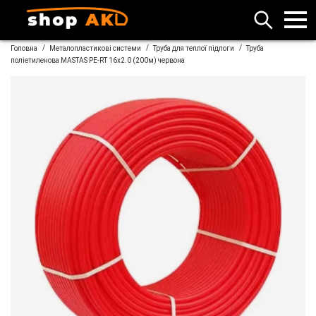
/
/
/
Головна
Металопластикові системи
Труба для теплої підлоги
Труба
поліетиленова MASTAS PE-RT 16x2.0 (200м) червона