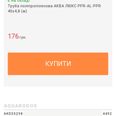
Є на складі
Труба поліпропіленова АКВА ЛЮКС PPR-AL-PPR
40х4,8 (м)
176
грн.
КУПИТИ
AQUARODOS
AKD55298
4492