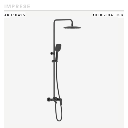
IMPRESE
AKD60425
t030B03410SR