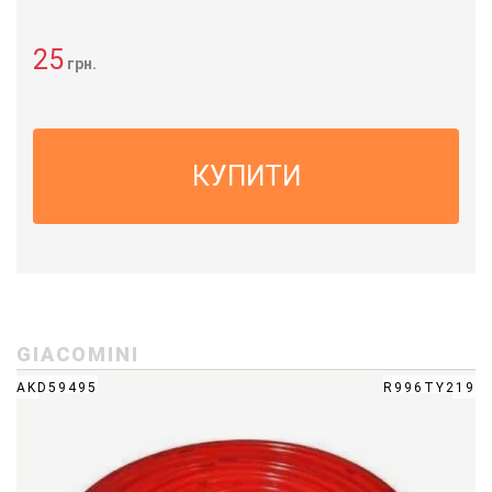
25
грн.
КУПИТИ
GIACOMINI
AKD59495
R996TY219