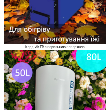
Корді АКТВ з варильною поверхнею