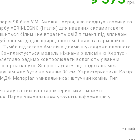
грн.
рія 90 біла V.M. Амелія - серія, яка поєднує класику та
рбу VERINLEGNO (Італія) для надання оксамитового
ишиться білим і не втратить свій пігмент під впливом
 Дуб сонома додає природності меблям та гармонійно
. Тумба підлогова Амелія з двома шухлядами плавного
 Комплектується модель ніжками з алюмінію.Корпус -
легливо радимо контролювати вологість у ванній
протерти насухо. Зверніть увагу , що відстань між
 душем має бути не менше 30 см. Характеристики: Колір:
 МДФ Матеріал умивальника : штучний камінь Тип
игляду та технічні характеристики - можуть
я. Перед замовленням уточніть інформацію у
Білий