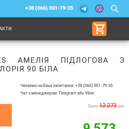
+38 (066) 001-79-35
АКТИ
ES АМЕЛІЯ ПІДЛОГОВА З
ОРІЯ 90 БІЛА
Чекаємо на Ваші запитання:
+38 (066) 001-79-35
Чат з менеджером:
Telegram
або
Viber
12 273
Було:
грн.
9 573