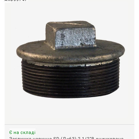
Є на складі
Заглушка чавунна SD (Ду63) 2 1/2"В оцинкована