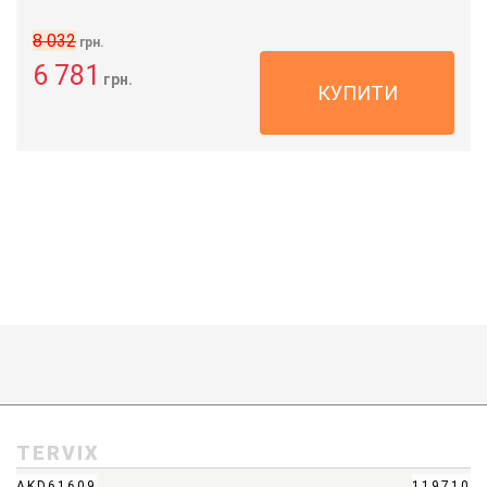
8 032
грн.
6 781
грн.
КУПИТИ
TERVIX
AKD61609
119710