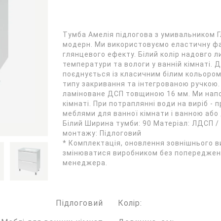
Тумба Амелія підлогова з умивальником Гло
модерн. Ми використовуємo еластичну фа
глянцевого ефекту. Білий колір надовго л
температури та вологи у ванній кімнаті.
поєднується із класичним білим кольором
типу закривання та інтегрованою ручкою.
ламіноване ДСП товщиною 16 мм. Ми напо
кімнаті. При потраплянні води на виріб - 
меблями для ванної кімнати і ванною або
Білий Ширина тумби: 90 Матеріал: ЛДСП /
монтажу: Підлоговий
* Комплектація, оновлення зовнішнього в
змінюватися виробником без попередженн
менеджера.
Підлоговий
Колір: