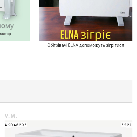
Обігрівачі ELNA допоможуть зігрітися
V.M.
AKD46296
6221