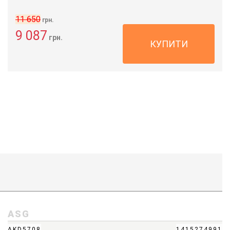
11 650
грн.
9 087
грн.
КУПИТИ
ASG
AKD5708
1415274991