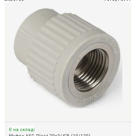
Є на складі
Муфта ASG-Plast 20х3/4"В (10/120)