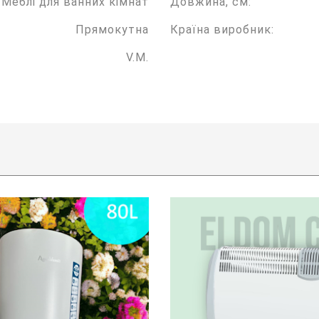
Меблі для ванних кімнат
Довжина, см:
Прямокутна
Країна виробник:
V.M.