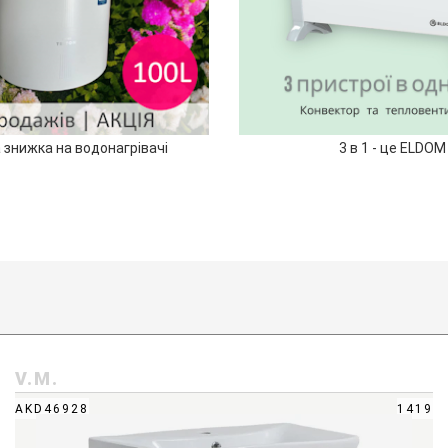
 знижка на водонагрівачі
3 в 1 - це ELDOM
V.M.
AKD46928
1419