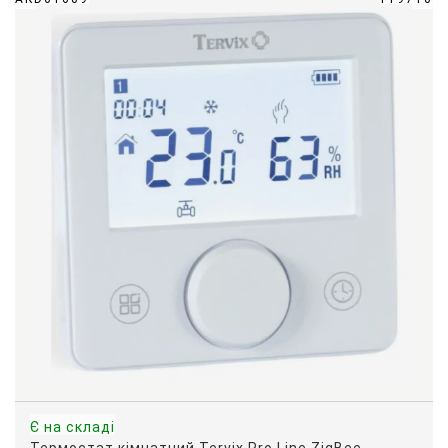
Є на складі
Термостат кімнатний Tervix Pro Line ZigBee