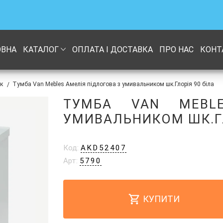
ОВНА
КАТАЛОГ
ОПЛАТА І ДОСТАВКА
ПРО НАС
КОНТ
к
Тумба Van Mebles Амелія підлогова з умивальником шк.Глорія 90 біла
/
ТУМБА VAN MEBL
УМИВАЛЬНИКОМ ШК.ГЛ
Код:
AKD52407
Арт:
5790
КУПИТИ