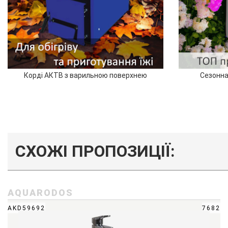
Корді АКТВ з варильною поверхнею
Сезонна
СХОЖІ ПРОПОЗИЦІЇ:
AQUARODOS
AKD59692
7682