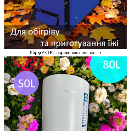
Корді АКТВ з варильною поверхнею