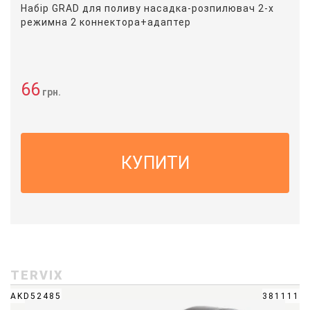
Набір GRAD для поливу насадка-розпилювач 2-х
режимна 2 коннектора+адаптер
66
грн.
КУПИТИ
TERVIX
AKD52485
381111